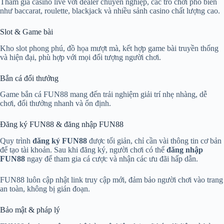
Tham gia casino live với dealer chuyên nghiệp, các trò chơi phổ biến
như baccarat, roulette, blackjack và nhiều sảnh casino chất lượng cao.
Slot & Game bài
Kho slot phong phú, đồ họa mượt mà, kết hợp game bài truyền thống
và hiện đại, phù hợp với mọi đối tượng người chơi.
Bắn cá đổi thưởng
Game bắn cá FUN88 mang đến trải nghiệm giải trí nhẹ nhàng, dễ
chơi, đổi thưởng nhanh và ổn định.
Đăng ký FUN88 & đăng nhập FUN88
Quy trình
đăng ký FUN88
được tối giản, chỉ cần vài thông tin cơ bản
để tạo tài khoản. Sau khi đăng ký, người chơi có thể
đăng nhập
FUN88
ngay để tham gia cá cược và nhận các ưu đãi hấp dẫn.
FUN88 luôn cập nhật link truy cập mới, đảm bảo người chơi vào trang
an toàn, không bị gián đoạn.
Bảo mật & pháp lý