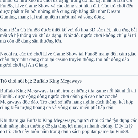
Fun88 sở hữu kho trò chơi đa dạng, trong đó nổi bật nhất là Bắn Cá
Fun88, Live Game Show và các dòng slot hiện đại. Các trò chơi đều
được phát triển bởi những nhà cung cấp hàng đầu như Dream
Gaming, mang lại trải nghiệm mượt mà và sống động.
Sảnh Bắn Cá Fun88 được thiết kế với đồ họa 3D sắc nét, hiệu ứng bắt
mắt và hệ thống vũ khí đa dạng. Nhờ đó, người chơi không chỉ giải trí
mà còn dễ dàng săn thưởng lớn.
Ngoài ra, các trò chơi Live Game Show tại Fun88 mang đến cảm giác
chân thực như đang chơi tại casino truyền thống, thu hút đông đảo
người chơi tại An Giang.
Trò chơi nổi bật: Buffalo King Megaways
Buffalo King Megaways là một trong những tựa game nổi bật nhất tại
Fun88, được cộng đồng người chơi đánh giá cao nhờ cơ chế
Megaways độc đáo. Trò chơi sở hữu hàng nghìn cách thắng, kết hợp
cùng biểu tượng hoang dã và vòng quay miễn phí hấp dẫn.
Khi tham gia Buffalo King Megaways, người chơi có thể tận dụng các
tính năng nhân thưởng để gia tăng lợi nhuận nhanh chóng. Đây là lý
do trò chơi này luôn nằm trong danh sách popular game tại Fun88.