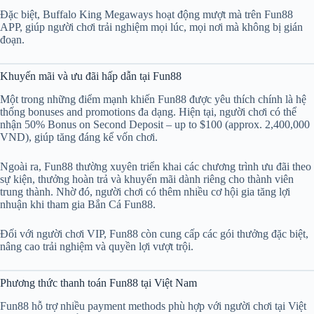
Đặc biệt, Buffalo King Megaways hoạt động mượt mà trên Fun88
APP, giúp người chơi trải nghiệm mọi lúc, mọi nơi mà không bị gián
đoạn.
Khuyến mãi và ưu đãi hấp dẫn tại Fun88
Một trong những điểm mạnh khiến Fun88 được yêu thích chính là hệ
thống bonuses and promotions đa dạng. Hiện tại, người chơi có thể
nhận 50% Bonus on Second Deposit – up to $100 (approx. 2,400,000
VND), giúp tăng đáng kể vốn chơi.
Ngoài ra, Fun88 thường xuyên triển khai các chương trình ưu đãi theo
sự kiện, thưởng hoàn trả và khuyến mãi dành riêng cho thành viên
trung thành. Nhờ đó, người chơi có thêm nhiều cơ hội gia tăng lợi
nhuận khi tham gia Bắn Cá Fun88.
Đối với người chơi VIP, Fun88 còn cung cấp các gói thưởng đặc biệt,
nâng cao trải nghiệm và quyền lợi vượt trội.
Phương thức thanh toán Fun88 tại Việt Nam
Fun88 hỗ trợ nhiều payment methods phù hợp với người chơi tại Việt